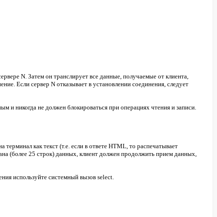
ервере N. Затем он транслирует все данные, получаемые от клиента,
нение. Если сервер N отказывает в установлении соединения, следует
м и никогда не должен блокироваться при операциях чтения и записи.
 терминал как текст (т.е. если в ответе HTML, то распечатывает
ана (более 25 строк) данных, клиент должен продолжить прием данных,
ния используйте системный вызов select.