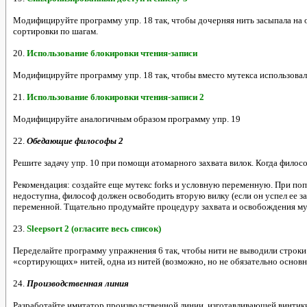
Модифицируйте программу упр. 18 так, чтобы дочерняя нить засыпала на 
сортировки по шагам.
20.
Использование блокировки чтения-записи
Модифицируйте программу упр. 18 так, чтобы вместо мутекса использовал
21.
Использование блокировки чтения-записи 2
Модифицируйте аналогичным образом программу упр. 19
22.
Обедающие философы 2
Решите задачу упр. 10 при помощи атомарного захвата вилок. Когда философ
Рекомендация: создайте еще мутекс forks и условную переменную. При попы
недоступна, философ должен освободить вторую вилку (если он успел ее 
переменной. Тщательно продумайте процедуру захвата и освобождения му
23.
Sleepsort 2 (огласите весь список)
Переделайте программу упражнения 6 так, чтобы нити не выводили строки
«сортирующих» нитей, одна из нитей (возможно, но не обязательно основн
24.
Производственная линия
Разработайте имитатор производственной линии, изготавливающей винтики (w