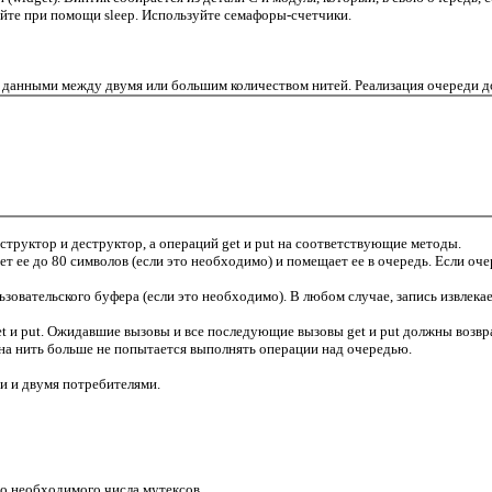
уйте при помощи sleep. Используйте семафоры-счетчики.
на данными между двумя или большим количеством нитей. Реализация очереди
структор и деструктор, а операций get и put на соответствующие методы.
ет ее до 80 символов (если это необходимо) и помещает ее в очередь. Если оч
ьзовательского буфера (если это необходимо). В любом случае, запись извлека
и put. Ожидавшие вызовы и все последующие вызовы get и put должны возвр
одна нить больше не попытается выполнять операции над очередью.
и и двумя потребителями.
о необходимого числа мутексов.