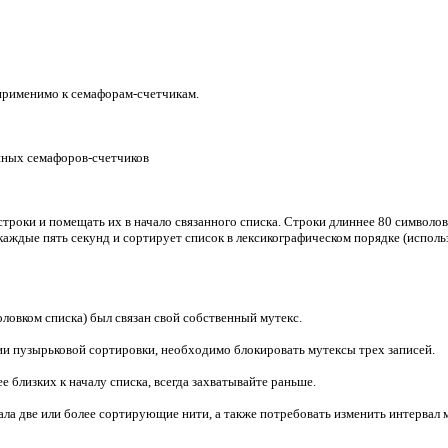
еприменимо к семафорам-счетчикам.
анных семафоров-счетчиков
роки и помещать их в начало связанного списка. Строки длиннее 80 символов 
каждые пять секунд и сортирует список в лексикографическом порядке (испол
оловком списка) был связан свой собственный мутекс.
ии пузырьковой сортировки, необходимо блокировать мутексы трех записей.
 близких к началу списка, всегда захватывайте раньше.
ла две или более сортирующие нити, а также потребовать изменить интервал