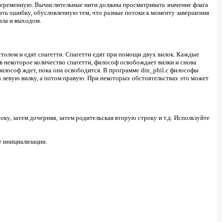
 переменную. Вычислительные нити должны просматривать значение флага
вать ошибку, обусловленную тем, что разные потоки к моменту завершения
ала и выходом.
толом и едят спагетти. Спагетти едят при помощи двух вилок. Каждые
в некоторое количество спагетти, философ освобождает вилки и снова
, философ ждет, пока она освободится. В программе din_phil.c философы
 левую вилку, а потом правую. При некоторых обстоятельствах это может
у, затем дочерняя, затем родительская вторую строку и т.д. Используйте
е инициализации.