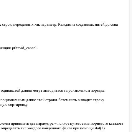
 строк, переданных как параметр. Каждая из созданных нитей должна
ункции pthread_cancel.
 одинаковой длины могут выводиться в произвольном порядке.
ропорциональным длине этой строки. Затем нить выводит строку
тную сортировку.
лжна принимать два параметра – полное путевое имя корневого каталога
 определять тип каждого найденного файла при помощи stat(2).