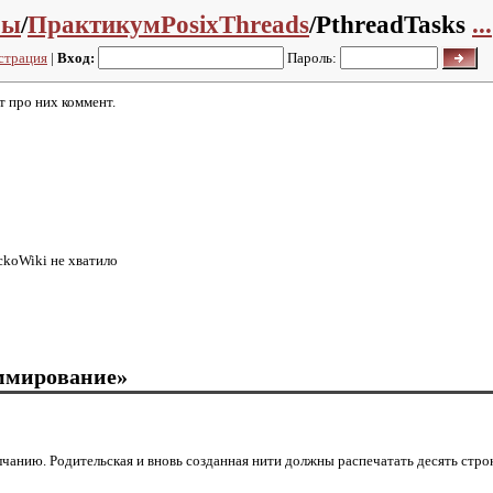
мы
/
ПрактикумPosixThreads
/PthreadTasks
...
страция
|
Вход:
Пароль:
т про них коммент.
ckoWiki не хватило
ммирование»
чанию. Родительская и вновь созданная нити должны распечатать десять строк