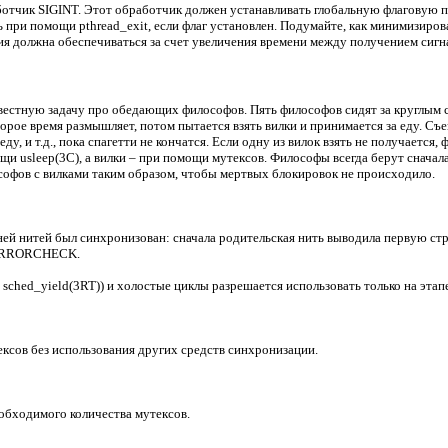
аботчик SIGINT. Этот обработчик должен устанавливать глобальную флаговую
ь при помощи pthread_exit, если флаг установлен. Подумайте, как минимизиро
ция должна обеспечиваться за счет увеличения времени между получением сигн
вестную задачу про обедающих философов. Пять философов сидят за круглым с
рое время размышляет, потом пытается взять вилки и принимается за еду. Съе
у, и т.д., пока спагетти не кончатся. Если одну из вилок взять не получается
 usleep(3C), а вилки – при помощи мутексов. Философы всегда берут сначала
софов с вилками таким образом, чтобы мертвых блокировок не происходило.
й нитей был синхронизован: сначала родительская нить выводила первую строк
_ERRORCHECK.
 sched_yield(3RT)) и холостые циклы разрешается использовать только на этап
ексов без использования других средств синхронизации.
обходимого количества мутексов.