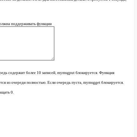
 должна поддерживать функции
ередь содержит более 10 записей, mymsgput блокируется. Функция
ется из очереди полностью. Если очередь пуста, mymsgget блокируется.
ащать 0.