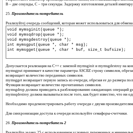
В – две секунды, С – три секунды. Задержку изготовления деталей имитир
25.
Производитель-потребитель
Реализуйтеj очередь сообщений, которая может использоваться для обме
Допускается реализация на C++ с заменой mymsginit и mymsgdestroy на кон
mymsgput принимает в качестве параметра ASCIIZ строку символов, обреза
возвращает количество переданных символов.
mymsgget возвращает первую запись из очереди, обрезая ее до размера пол
Функция возвращает количество прочитанных символов.
mymsgdrop должна приводить к разблокированию ожидающих операций get 
mymsqdestroy должна вызываться после того, как будет известно, что ни 
Необходимо продемонстрировать работу очереди с двумя производителям
Для синхронизации доступа к очереди используйте семафоры-счетчики.
26.
Производитель-потребитель 2
Реализуйте задачу 25 с использованием условных переменных и минимальн