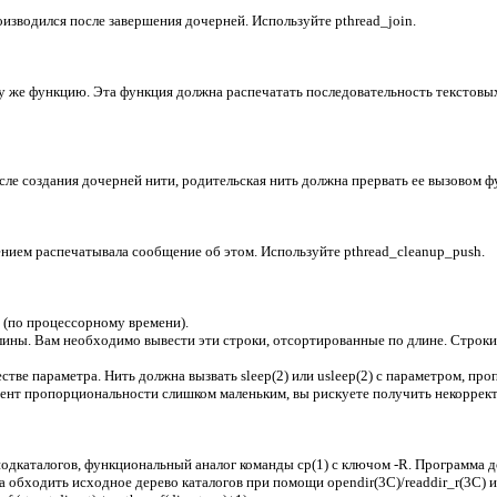
изводился после завершения дочерней. Используйте pthread_join.
у же функцию. Эта функция должна распечатать последовательность текстовых
сле создания дочерней нити, родительская нить должна прервать ее вызовом ф
нием распечатывала сообщение об этом. Используйте pthread_cleanup_push.
(по процессорному времени).
лины. Вам необходимо вывести эти строки, отсортированные по длине. Строки
естве параметра. Нить должна вызвать sleep(2) или usleep(2) с параметром, п
иент пропорциональности слишком маленьким, вы рискуете получить некоррек
дкаталогов, функциональный аналог команды cp(1) с ключом -R. Программа до
 обходить исходное дерево каталогов при помощи opendir(3C)/readdir_r(3С) и