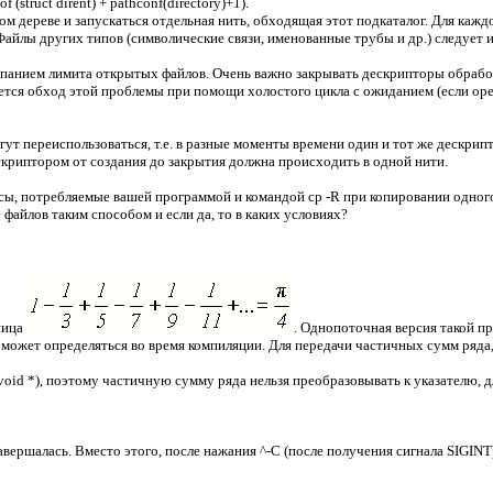
(struct dirent) + pathconf(directory)+1).
м дереве и запускаться отдельная нить, обходящая этот подкаталог. Для кажд
 Файлы других типов (символические связи, именованные трубы и др.) следует 
анием лимита открытых файлов. Очень важно закрывать дескрипторы обработан
ется обход этой проблемы при помощи холостого цикла с ожиданием (если open
ут переиспользоваться, т.е. в разные моменты времени один и тот же дескрип
скриптором от создания до закрытия должна происходить в одной нити.
ы, потребляемые вашей программой и командой cp -R при копировании одного
файлов таким способом и если да, то в каких условиях?
ница
. Однопоточная версия такой п
ожет определяться во время компиляции. Для передачи частичных сумм ряда, 
void *), поэтому частичную сумму ряда нельзя преобразовывать к указателю, 
вершалась. Вместо этого, после нажания ^-C (после получения сигнала SIGIN