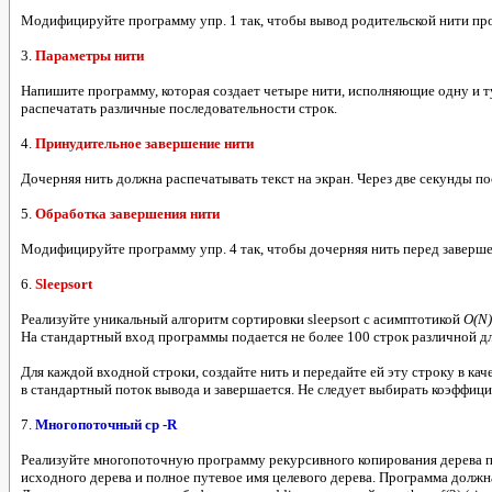
Модифицируйте программу упр. 1 так, чтобы вывод родительской нити про
3.
Параметры нити
Напишите программу, которая создает четыре нити, исполняющие одну и т
распечатать различные последовательности строк.
4.
Принудительное завершение нити
Дочерняя нить должна распечатывать текст на экран. Через две секунды по
5.
Обработка завершения нити
Модифицируйте программу упр. 4 так, чтобы дочерняя нить перед заверше
6.
Sleepsort
Реализуйте уникальный алгоритм сортировки sleepsort с асимптотикой
O(N)
На стандартный вход программы подается не более 100 строк различной д
Для каждой входной строки, создайте нить и передайте ей эту строку в кач
в стандартный поток вывода и завершается. Не следует выбирать коэффиц
7.
Многопоточный cp -R
Реализуйте многопоточную программу рекурсивного копирования дерева по
исходного дерева и полное путевое имя целевого дерева. Программа должна