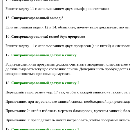
Решите задачу 11 с использованием двух семафоров-счетчиков
15.
Синхронизированный вывод 5
Если вы решили задачи 12 и 14, объясните, почему ваше доказательство н
16.
Синхронизированный вывод двух процессов
Решите задачу 11 с использованием двух процессов (а не нитей) и именов
17.
Синхронизированный доступ к списку
Родительская нить программы должна считывать вводимые пользователем ст
должна выдавать текущее состояние списка. Дочерняя нить пробуждается 
синхронизоваться при помощи мутекса.
18.
Синхронизированный доступ к списку 2
Переделайте программу упр. 17 так, чтобы с каждой записью (а также с заг
Примечание: при перестановке записей списка, необходимой при реализац
Примечание 2: чтобы избежать мертвых блокировок, мутексы записей, более
Примечание 3: преподаватель может потребовать, чтобы программа включа
19.
Синхронизированный доступ к списку 3