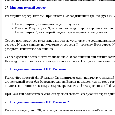
27.
Многопоточный сервер
Реализуйте сервер, который принимает TCP соединения и транслирует их.
Номер порта P, на котором следует слушать.
Имя или IP-адрес узла N, на который следует транслировать соедине
Номер порта P', на который следует транслировать соединения.
Сервер принимает все входящие запросы на установление соединения на пор
серверу N, а все данные, получаемые от сервера N – клиенту. Если сервер
разорвать клиентское соединение.
Сервер должен обеспечивать трансляцию 510 соединений при лимите колич
Не следует использовать неблокирующиеся сокеты. Следует использовать se
28.
Псевдомногопоточный HTTP-клиент
Реализуйте простой HTTP-клиент. Он принимает один параметр командной ст
его исходный текст без форматирования). Вывод производится по мере тог
но должен остановить вывод и выдать приглашение Press space to scroll dow
При нажатии пользователем клиент должен вывести следующий экран данны
29.
Псевдомногопоточный HTTP-клиент 2
Реализуте задачу упр. 28, используя системные вызовы aio_read/aio_write.