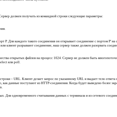
 Сервер должен получать из командной строки следующие параметры:
ния.
т P. Для каждого такого соединения он открывает соединение с портом P' на с
 N или клиент разрывают соединение, наш сервер также должен разорвать соеди
ества открытых файлов на процесс 1024. Сервер не должен быть многопоточны
lect или poll.
роки – URL. Клиент делает запрос по указанному URL и выдает тело ответа на
о, как данные поступают из HTTP-соединения. Когда будет выведено более экр
n.
х. Для одновременного считывания данных с терминала и из сетевого соедине