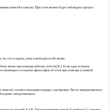
вками записей в списке). При этом можно будет наблюдать процесс
 на стол и ждать, пока освободятся обе вилки.
боих вилок при помощи pthread_trylock(3C). Если одна из вилок
лжен оповещать остальных философов об этом при помощи условной
м записей, соответствующим порядку сортировки. После завершения всех
еобходимо синхронизовать
стоит из деталей A и B. Для изготовления детали A требуется 1 секунда,