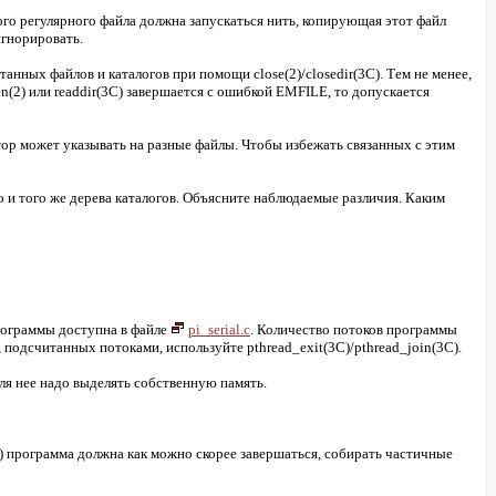
ого регулярного файла должна запускаться нить, копирующая этот файл
игнорировать.
ных файлов и каталогов при помощи close(2)/closedir(3C). Тем не менее,
(2) или readdir(3C) завершается с ошибкой EMFILE, то допускается
тор может указывать на разные файлы. Чтобы избежать связанных с этим
 и того же дерева каталогов. Объясните наблюдаемые различия. Каким
рограммы доступна в файле
pi_serial.c
. Количество потоков программы
подсчитанных потоками, используйте pthread_exit(3C)/pthread_join(3C).
для нее надо выделять собственную память.
T) программа должна как можно скорее завершаться, собирать частичные