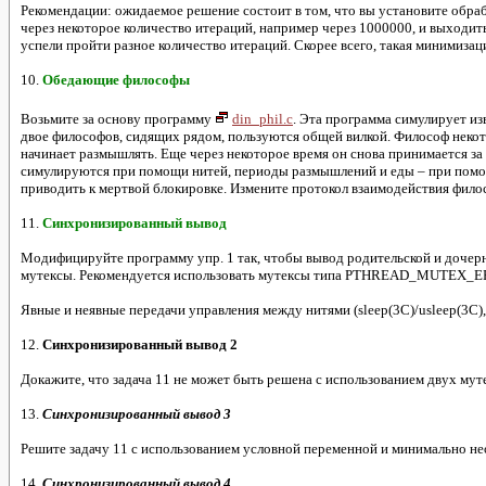
Рекомендации: ожидаемое решение состоит в том, что вы установите обр
через некоторое количество итераций, например через 1000000, и выходит
успели пройти разное количество итераций. Скорее всего, такая минимиза
10.
Обедающие философы
Возьмите за основу программу
din_phil.c
. Эта программа симулирует из
двое философов, сидящих рядом, пользуются общей вилкой. Философ некото
начинает размышлять. Еще через некоторое время он снова принимается за ед
симулируются при помощи нитей, периоды размышлений и еды – при помощи
приводить к мертвой блокировке. Измените протокол взаимодействия фило
11.
Синхронизированный вывод
Модифицируйте программу упр. 1 так, чтобы вывод родительской и дочерне
мутексы. Рекомендуется использовать мутексы типа PTHREAD_MUTEX
Явные и неявные передачи управления между нитями (sleep(3C)/usleep(3C),
12.
Синхронизированный вывод 2
Докажите, что задача 11 не может быть решена с использованием двух мут
13.
Синхронизированный вывод 3
Решите задачу 11 с использованием условной переменной и минимально не
14.
Синхронизированный вывод 4