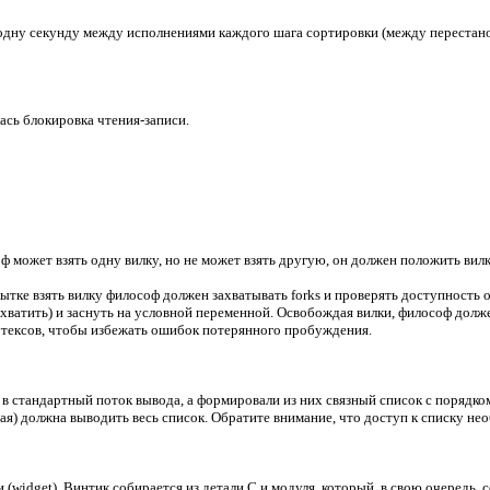
одну секунду между исполнениями каждого шага сортировки (между перестано
ась блокировка чтения-записи.
 может взять одну вилку, но не может взять другую, он должен положить вилку
тке взять вилку философ должен захватывать forks и проверять доступность о
захватить) и заснуть на условной переменной. Освобождая вилки, философ до
тексов, чтобы избежать ошибок потерянного пробуждения.
 в стандартный поток вывода, а формировали из них связный список с порядко
ая) должна выводить весь список. Обратите внимание, что доступ к списку н
idget). Винтик собирается из детали C и модуля, который, в свою очередь, со