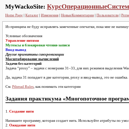
MyWackoSite:
КурсОперационныеСисте
Home Page
|
Каталог
|
Изменения
|
НовыеКомментарии
|
Пользователи
|
Реги
Из принципа не буду исправлять замеченные опечатки, пока мне не напишу
Условные обозначения
Управление нитями
Мутексы и блокировки чтения-записи
Ввод-вывод
Другие примитивы синхронизации
Масштабирование вычислений
Задачи без категорий
Задача “proxy” – задачи с номерами
31–33
, для них режимов выделения Wa
Да, задача 31 попадает в две категории, proxy и ввод-вывод, это не ошибка.
См.
Pthread Rules
, как понимать эти категории
Задания практикума «Многопоточное програ
1.
Создание нити
Напишите программу, которая создает нить. Используйте атрибуты по умол
2.
Ожидание нити