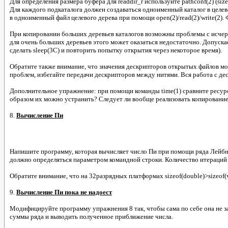
Для определения размера буфера для readdir_r используйте pathconf(2) (sizeof 
Для каждого подкаталога должен создаваться одноименный каталог в целево
в одноименный файл целевого дерева при помощи open(2)/read(2)/write(2).
При копировании больших деревьев каталогов возможны проблемы с исчерп
для очень больших деревьев этого может оказаться недостаточно. Допуска
сделать sleep(3C) и повторить попытку открытия через некоторое время).
Обратите также внимание, что значения дескрипторов открытых файлов мог
проблем, избегайте передачи дескрипторов между нитями. Вся работа с де
Дополнительное упражнение: при помощи команды time(1) сравните ресурс
образом их можно устранить? Следует ли вообще реализовать копирование 
8.
Вычисление Пи
Напишите программу, которая вычисляет число Пи при помощи ряда Лейб
должно определяться параметром командной строки. Количество итераций м
Обратите внимание, что на 32разрядных платформах sizeof(double)>sizeof(
9.
Вычисление Пи пока не надоест
Модифицируйте программу упражнения 8 так, чтобы сама по себе она не за
суммы ряда и выводить полученное приближение числа.