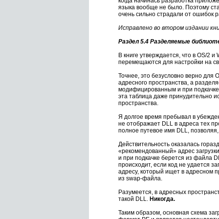
когда начинась разработка прилож
языка вообще не было. Поэтому ст
очень сильно страдали от ошибок р
Исправлено во втором издании кн
Раздел 5.4 Разделяемые библиот
В книге утверждается, что в OS/2 
перемещаются для настройки на св
Точнее, это безусловно верно для 
адресного пространства, а раздел
модифицированным и при подкачке 
эта таблица даже принудительно ис
пространства.
Я долгое время пребывал в убежден
не отображает DLL в адреса тех про
полное путевое имя DLL, позволяя,
Действительность оказалась горазд
«рекомендованный» адрес загрузки.
и при подкачке берется из файла D
происходит, если код не удается з
адресу, который ищет в адресном 
из swap-файла.
Разумеется, в адресных пространст
такой DLL.
Никогда.
Таким образом, основная схема заг