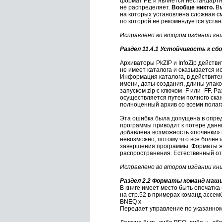
формат PE и является нестандарт
не распределяет.
Вообще никто.
Вм
на которых установлена сложная см
по которой не рекомендуется уста
Исправлено во втором издании кн
Раздел 11.4.1 Устойчивость к сб
Архиваторы PkZIP и InfoZip действ
не имеет каталога и оказывается и
Информация каталога, в действите
имени, даты создания, длины упаков
запуском zip с ключом -F или -FF.
осуществляется путем полного скан
полноценный архив со всеми пола
Эта ошибка была допущена в опред
программы приводит к потере данны
добавлена возможность «починки» 
невозможно, потому что все более
завершения программы. Форматы же
распространения. Естественный от
Исправлено во втором издании кн
Раздел 2.2 Форматы команд маши
В книге имеет место быть опечатка
на стр.52 в примерах команд ассемб
BNEQ x
Передает управление по указанному