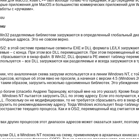
ений для MacOS, язык C++ был вообще только что придуман, и до середины 9
арые приложения для MacOS и большинство коммерческих приложений для Wi
аботы с «ручками».
иги
еки
и Win32 разделяемые библиотеки загружаются в определенный глобальный диа
ободные адреса. Это не совсем верно.
OS/2: в этой системе приватные сегменты EXE и DLL формата LE/LX загружаю
яемые – с конца. При этом все DLL перемещаются. При этом перемещенный ко
сбрасывается в swap-файл. В Win32, DLL формата PE имеют таблицу перемеще
пользуется – все DLL загружаются как разделяемые и всегда загружаются в т
ии, что аналогичная схема загрузки используется и в линии Windows NT, с то
цессов, которые об этом явно не просили, а начиная с версии 4.5 (Windows 2
 таким образом, загрузить несколько одноименных библиотек. Это убеждение 
о богаче (спасибо Андрею Таранцову, который мне на это указал). Кроме fixu
 Windows NT пытается загрузить DLL по этому адресу. Если это получается
LL. Поскольку он не модифицирован, то не требуется сбрасывать его в swap
агрузить по рекомендованному адресу. Тогда Windows использует fixup-таблиц
пространстве текущего процесса. Как и в OS/2, перемещенный код считается
вах других процессов этот диапазон адресов может оказаться занят, поэтом
рузки DLL в Windows NT похожа на схему, применяемую в архаичных юниксах с