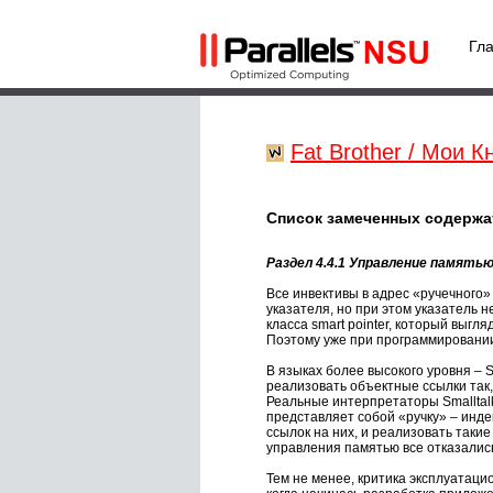
Гл
Fat Brother / Мои Кн
Список замеченных содержа
Раздел 4.4.1 Управление память
Все инвективы в адрес «ручечного» 
указателя, но при этом указатель н
класса smart pointer, который выгл
Поэтому уже при программировании 
В языках более высокого уровня – S
реализовать объектные ссылки так,
Реальные интерпретаторы Smalltal
представляет собой «ручку» – инде
ссылок на них, и реализовать такие
управления памятью все отказались
Тем не менее, критика эксплуатаци