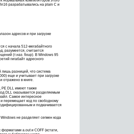
0х нормальных компиляторов этого
n16 разрабатывались на plain C и
пазон адресов и при загрузке
тся с начала 512-мегабайтного
д, разумеется, считается
ний (т.наз. fixup). В Windows 95
ретий гигабайт адресного
й лишь разницей, что система
000) еще и учитывает при загрузке
и отражено в книге.
p, PE DLL имеют также
, код DLL оказывается разделяемым
-файл. Самое интересное
у и перемещает код по свободному
 модифицированным и подкачивается
у Windows не разделяет сегмен кода
 форматами a.out и COFF (кстати,