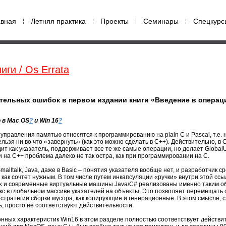
авная
Летняя практика
Проекты
Семинары
Спецкурс
иги / Os Errata
тельных ошибок в первом издании книги «Введение в опера
ю в
Mac OS
?
и
Win 16
?
управления памятью относятся к программированию на plain C и Pascal, т.е. 
ельзя ни во что «завернуть» (как это можно сделать в C++). Действительно, в
ядит как указатель, поддерживает все те же самые операции, но делает Globa
на C++ проблема далеко не так остра, как при программировании на C.
malltalk, Java, даже в Basic – понятия указателя вообще нет, и разработчик 
 как сочтет нужным. В том числе путем инкапсуляции «ручки» внутри этой ссы
k и современные виртуальные машины Java/C# реализованы именно таким об
кс в глобальном массиве указателей на объекты. Это позволяет перемещать 
 стратегии сборки мусора, как копирующие и генерационные. В этом смысле, с
, просто не соответствуют действительности.
онных характеристик Win16 в этом разделе полностью соответствует действит