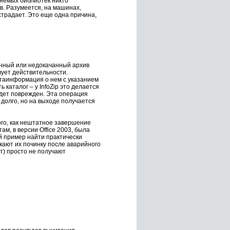
яемых библиотек никто
в. Разумеется, на машинах,
страдает. Это еще одна причина,
санный или недокачанный архив
вует действительности.
етаинформация о нем с указанием
каталог – у InfoZip это делается
будет поврежден. Эта операция
долго, но на выходе получается
го, как нештатное завершение
м, в версии Office 2003, была
й пример найти практически
кают их починку после аварийного
т) просто не получают