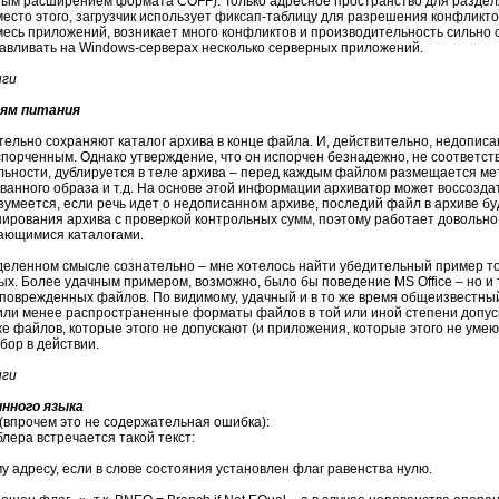
ным расширением формата COFF). Только адресное пространство для раздел
есто этого, загрузчик использует фиксап-таблицу для разрешения конфликто
есь приложений, возникает много конфликтов и производительность сильно 
навливать на Windows-серверах несколько серверных приложений.
иги
оям питания
ительно сохраняют каталог архива в конце файла. И, действительно, недопи
спорченным. Однако утверждение, что он испорчен безнадежно, не соответст
льности, дублируется в теле архива – перед каждым файлом размещается м
анного образа и т.д. На основе этой информации архиватор может воссоздать 
 Разумеется, если речь идет о недописанном архиве, последий файл в архиве 
ирования архива с проверкой контрольных сумм, поэтому работает довольно 
гающимися каталогами.
еленном смысле сознательно – мне хотелось найти убедительный пример то
х. Более удачным примером, возможно, было бы поведение MS Office – но и та
поврежденных файлов. По видимому, удачный и в то же время общеизвестны
 или менее распространенные форматы файлов в той или иной степени допус
 файлов, которые этого не допускают (и приложения, которые этого не умею
бор в действии.
иги
нного языка
 (впрочем это не содержательная ошибка):
лера встречается такой текст:
 адресу, если в слове состояния установлен флаг равенства нулю.