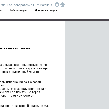
Учебная лаборатория НГУ-Parallels -
ы
Публикации
Документация
ционные системы»
на языках, в которых есть понятие
 C++ можно спрятать «ручку» внутри
lUnlock в подходящий момент.
среды исполнения языка волен
лки.
разом: каждая объектная ссылка
объекты по памяти, не теряя
лова, что от «ручечного»
ельности. Во второй половине 80х,